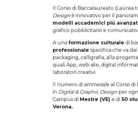
Il Corso di Baccalaureato (Laurea t
Design
è innovativo per il panorama 
modelli accademici più avanzat
grafico pubblicitario e comunicativ
A una
formazione culturale
di ba
professionale
specifica che va dai p
packaging, calligrafia, alla progetta
quali App, web site, digital informa
laboratori creativi.
Il numero di ammessi/e al Corso di
in
Digital & Graphic Design
per ogn
Campus di
Mestre (VE)
e di
50 stu
Verona.