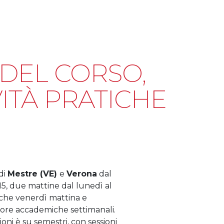
DEL CORSO,
VITÀ PRATICHE
di
Mestre (VE)
e
Verona
dal
:15, due mattine dal lunedì al
alche venerdì mattina e
 ore accademiche settimanali.
oni è su semestri, con sessioni