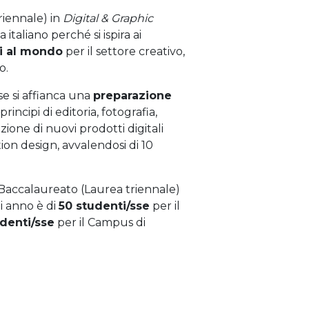
riennale) in
Digital & Graphic
italiano perché si ispira ai
i al mondo
per il settore creativo,
o.
se si affianca una
preparazione
rincipi di editoria, fotografia,
zione di nuovi prodotti digitali
tion design, avvalendosi di 10
 Baccalaureato (Laurea triennale)
i anno è di
50 studenti/sse
per il
denti/sse
per il Campus di