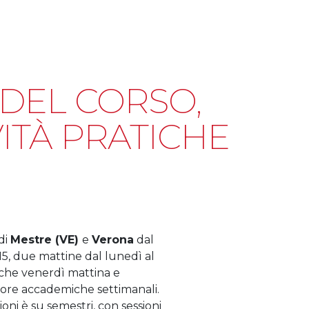
DEL CORSO,
VITÀ PRATICHE
di
Mestre (VE)
e
Verona
dal
:15, due mattine dal lunedì al
alche venerdì mattina e
 ore accademiche settimanali.
oni è su semestri, con sessioni