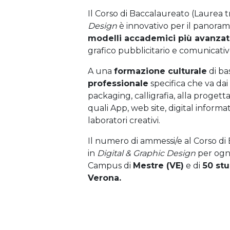
Il Corso di Baccalaureato (Laurea t
Design
è innovativo per il panorama 
modelli accademici più avanzat
grafico pubblicitario e comunicativ
A una
formazione culturale
di ba
professionale
specifica che va dai p
packaging, calligrafia, alla progetta
quali App, web site, digital informa
laboratori creativi.
Il numero di ammessi/e al Corso di
in
Digital & Graphic Design
per ogn
Campus di
Mestre (VE)
e di
50 stu
Verona.