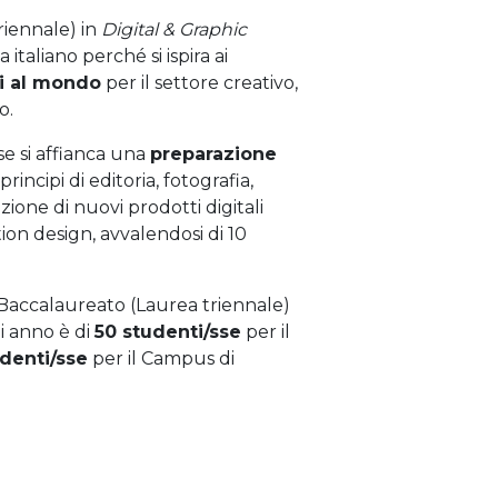
riennale) in
Digital & Graphic
italiano perché si ispira ai
i al mondo
per il settore creativo,
o.
se si affianca una
preparazione
rincipi di editoria, fotografia,
zione di nuovi prodotti digitali
tion design, avvalendosi di 10
 Baccalaureato (Laurea triennale)
i anno è di
50 studenti/sse
per il
denti/sse
per il Campus di