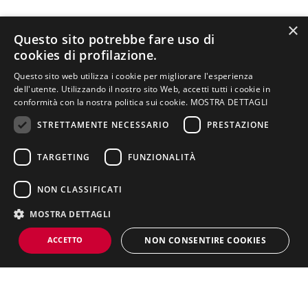
×
SEDE DI VERONA
Questo sito potrebbe fare uso di
cookies di profilazione.
Questo sito web utilizza i cookie per migliorare l'esperienza
dell'utente. Utilizzando il nostro sito Web, accetti tutti i cookie in
conformità con la nostra politica sui cookie.
MOSTRA DETTAGLI
Cr
A
NELLA PAGINA
e
n
STRETTAMENTE NECESSARIO
PRESTAZIONE
Tipol
di
n
Presentazione del
Struttura, lezioni,
Piano di studi
corso di laurea
attività pratiche
ogia
Insegnamento
ti
o
Docenti
TARGETING
FUNZIONALITÀ
Schede
Titolo di studio
Sbocchi lavorativi
insegnamenti
Prop
0
0
Software: Cinema4D
PIOVE
NON CLASSIFICATI
edeut
Regolamento
(base e avanzato)
SAN
didattico
ico
ANDRE
MOSTRA DETTAGLI
A
ACCETTO
NON CONSENTIRE COOKIES
Obbli
5
2
Exhibition design e
CHINE
gatori
metodologia
LLATO
o
progettuale
AURELI
Strettamente necessario
Prestazione
Targeting
O