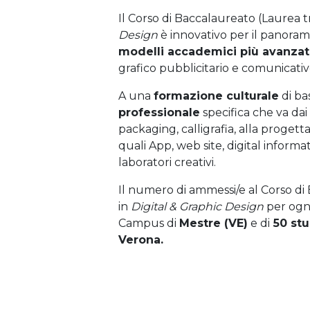
Il Corso di Baccalaureato (Laurea t
Design
è innovativo per il panorama 
modelli accademici più avanzat
grafico pubblicitario e comunicativ
A una
formazione culturale
di ba
professionale
specifica che va dai p
packaging, calligrafia, alla progetta
quali App, web site, digital informa
laboratori creativi.
Il numero di ammessi/e al Corso di
in
Digital & Graphic Design
per ogn
Campus di
Mestre (VE)
e di
50 stu
Verona.