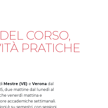
DEL CORSO,
VITÀ PRATICHE
di
Mestre (VE)
e
Verona
dal
:15, due mattine dal lunedì al
alche venerdì mattina e
 ore accademiche settimanali.
oni è su semestri, con sessioni