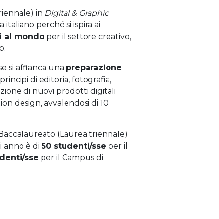
riennale) in
Digital & Graphic
italiano perché si ispira ai
i al mondo
per il settore creativo,
o.
se si affianca una
preparazione
rincipi di editoria, fotografia,
zione di nuovi prodotti digitali
tion design, avvalendosi di 10
 Baccalaureato (Laurea triennale)
i anno è di
50 studenti/sse
per il
denti/sse
per il Campus di