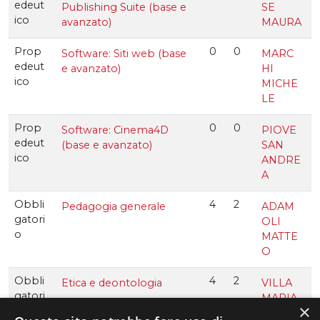
edeut
Publishing Suite (base e
SE
ico
avanzato)
MAURA
Prop
0
0
Software: Siti web (base
MARC
edeut
e avanzato)
HI
ico
MICHE
LE
Prop
0
0
Software: Cinema4D
PIOVE
edeut
(base e avanzato)
SAN
ico
ANDRE
A
Obbli
4
2
Pedagogia generale
ADAM
gatori
OLI
o
MATTE
O
Obbli
4
2
Etica e deontologia
VILLA
gatori
MARIA
×
o
GRAZI