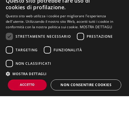
Questo sito potrebbe fare uso di
A
cookies di profilazione.
Obbli
3
2
Teologia della
ROSSA
Questo sito web utilizza i cookie per migliorare l'esperienza
gatori
dell'utente. Utilizzando il nostro sito Web, accetti tutti i cookie in
comunicazione
TO
o
conformità con la nostra politica sui cookie.
MOSTRA DETTAGLI
CRISTI
NELLA PAGINA
ANA
STRETTAMENTE NECESSARIO
PRESTAZIONE
,
Presentazione del
Struttura, lezioni,
Piano di studi
corso di laurea
attività pratiche
MENE
TARGETING
FUNZIONALITÀ
GHETTI
Schede
Titolo di studio
Sbocchi lavorativi
insegnamenti
CARLO
NON CLASSIFICATI
Regolamento
didattico
Obbli
3
2
Estetica
NEGRI
MOSTRA DETTAGLI
gatori
FEDER
o
ICA
ACCETTO
NON CONSENTIRE COOKIES
Obbli
5
2
Exhibition design e
CHINE
gatori
metodologia
LLATO
o
Strettamente necessario
Prestazione
Targeting
progettuale
AURELI
O
Funzionalità
Non classificati
Obbli
I cookie strettamente necessari consentono funzionalità del sito Web
5
2
Calligrafia e lettering
SCHET