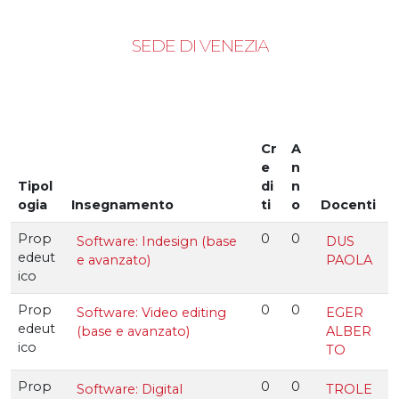
SEDE DI VENEZIA
Cr
A
e
n
Tipol
di
n
ogia
Insegnamento
ti
o
Docenti
Prop
0
0
Software: Indesign (base
DUS
edeut
e avanzato)
PAOLA
ico
Prop
0
0
Software: Video editing
EGER
edeut
(base e avanzato)
ALBER
ico
TO
Prop
0
0
Software: Digital
TROLE