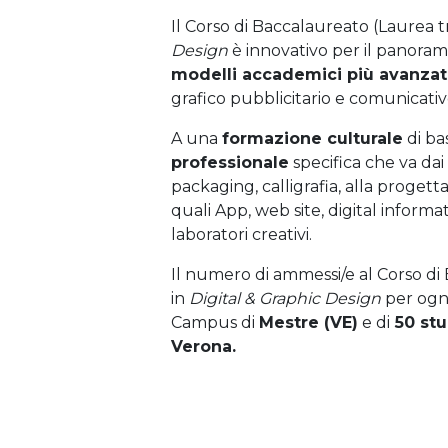
Il Corso di Baccalaureato (Laurea t
Design
è innovativo per il panorama 
modelli accademici più avanzat
grafico pubblicitario e comunicativ
A una
formazione culturale
di ba
professionale
specifica che va dai p
packaging, calligrafia, alla progetta
quali App, web site, digital informa
laboratori creativi.
Il numero di ammessi/e al Corso di
in
Digital & Graphic Design
per ogn
Campus di
Mestre (VE)
e di
50 stu
Verona.