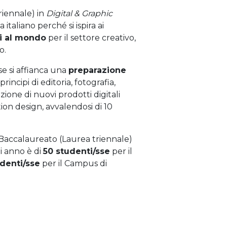
riennale) in
Digital & Graphic
italiano perché si ispira ai
i al mondo
per il settore creativo,
o.
se si affianca una
preparazione
rincipi di editoria, fotografia,
zione di nuovi prodotti digitali
tion design, avvalendosi di 10
 Baccalaureato (Laurea triennale)
i anno è di
50 studenti/sse
per il
denti/sse
per il Campus di