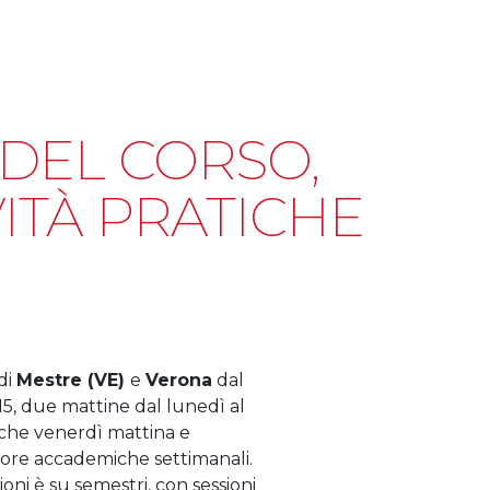
DEL CORSO,
VITÀ PRATICHE
di
Mestre (VE)
e
Verona
dal
:15, due mattine dal lunedì al
alche venerdì mattina e
 ore accademiche settimanali.
oni è su semestri, con sessioni