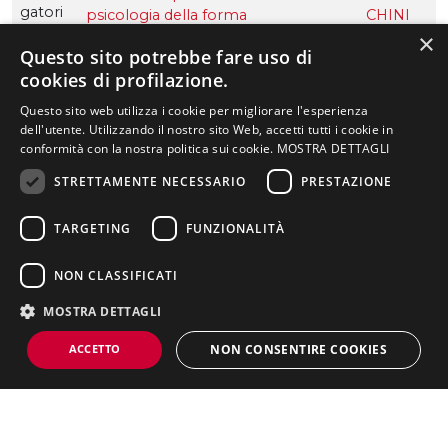
gatori
psicologia della forma
CHINI
o
ANNA
×
Questo sito potrebbe fare uso di
cookies di profilazione.
Obbli
5
2
Web design e identità
BARBA
gatori
dinamica
TO
Questo sito web utilizza i cookie per migliorare l'esperienza
o
ANDRE
dell'utente. Utilizzando il nostro sito Web, accetti tutti i cookie in
A
conformità con la nostra politica sui cookie.
MOSTRA DETTAGLI
,
NELLA PAGINA
STRETTAMENTE NECESSARIO
PRESTAZIONE
BARBA
Presentazione del
Struttura, lezioni,
TO
Piano di studi
corso di laurea
attività pratiche
TARGETING
FUNZIONALITÀ
DAVID
Schede
Titolo di studio
Sbocchi lavorativi
E
insegnamenti
NON CLASSIFICATI
Regolamento
Obbli
4
2
didattico
Laboratorio di Exhibition
CHINE
MOSTRA DETTAGLI
gatori
design
LLATO
o
AURELI
ACCETTO
NON CONSENTIRE COOKIES
O
Obbli
4
2
Laboratorio di Web
BARBA
gatori
design e identità
TO
Strettamente necessario
Prestazione
Targeting
o
dinamica
ANDRE