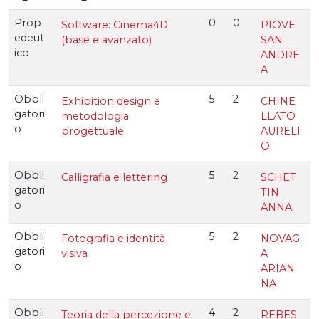
Prop
0
0
Software: Cinema4D
PIOVE
edeut
(base e avanzato)
SAN
ico
ANDRE
A
Obbli
5
2
Exhibition design e
CHINE
gatori
metodologia
LLATO
o
progettuale
AURELI
O
Obbli
5
2
Calligrafia e lettering
SCHET
gatori
TIN
o
ANNA
Obbli
5
2
Fotografia e identità
NOVAG
gatori
visiva
A
o
ARIAN
NA
Obbli
4
2
Teoria della percezione e
REBES