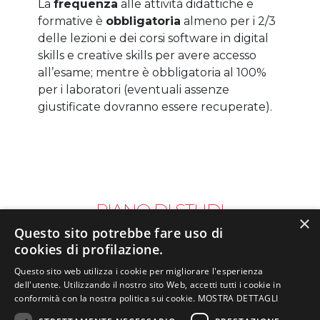
La
frequenza
alle attività didattiche e
formative è
obbligatoria
almeno per i 2/3
delle lezioni e dei corsi software in digital
skills e creative skills per avere accesso
all’esame; mentre è obbligatoria al 100%
per i laboratori (eventuali assenze
giustificate dovranno essere recuperate).
PIANO DI STUDI
×
Questo sito potrebbe fare uso di
cookies di profilazione.
Le lezioni si svolgono nel Campus di
Questo sito web utilizza i cookie per migliorare l'esperienza
Mestre (VE)
oppure nel Campus di
dell'utente. Utilizzando il nostro sito Web, accetti tutti i cookie in
Verona
dal lunedì al venerdì dalle 9:00
conformità con la nostra politica sui cookie.
MOSTRA DETTAGLI
alle 13:30 per un totale di 25 ore