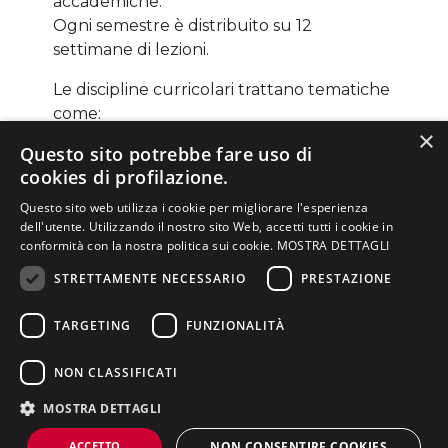
accademiche.
Ogni semestre è distribuito su 12
settimane di lezioni.
Le discipline curricolari trattano tematiche
come:
×
Questo sito potrebbe fare uso di
Web marketing;
cookies di profilazione.
Social media marketing;
Teorie e linguaggi della pubblicità
Questo sito web utilizza i cookie per migliorare l'esperienza
digitale;
dell'utente. Utilizzando il nostro sito Web, accetti tutti i cookie in
conformità con la nostra politica sui cookie.
MOSTRA DETTAGLI
Teorie e tecniche di digital public
NELLA PAGINA
relation;
STRETTAMENTE NECESSARIO
PRESTAZIONE
Communication strategy e media
Struttura dei corsi,
Presentazione del
planning;
Ammissione al corso
lezioni, attività
TARGETING
FUNZIONALITÀ
corso di laurea
pratiche
Big data analytics e business
Scheda
Frequenza
Piano di studi
intelligence;
insegnamenti
NON CLASSIFICATI
Digital & social marketing tools.
Regolamento
Titolo di studio
Sbocchi lavorativi
MOSTRA DETTAGLI
didattico
ACCETTO
NON CONSENTIRE COOKIES