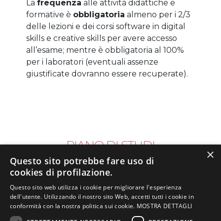
La
frequenza
alle attività didattiche e
formative è
obbligatoria
almeno per i 2/3
delle lezioni e dei corsi software in digital
skills e creative skills per avere accesso
all’esame; mentre è obbligatoria al 100%
per i laboratori (eventuali assenze
giustificate dovranno essere recuperate).
PIANO DI STUDI
×
Questo sito potrebbe fare uso di
cookies di profilazione.
Le lezioni si svolgono nel Campus di
Questo sito web utilizza i cookie per migliorare l'esperienza
Mestre (VE)
oppure nel Campus di
dell'utente. Utilizzando il nostro sito Web, accetti tutti i cookie in
Verona
dal lunedì al venerdì dalle 9:00
conformità con la nostra politica sui cookie.
MOSTRA DETTAGLI
alle 13:30 per un totale di 25 ore