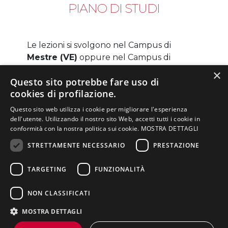
PIANO DI STUDI
Le lezioni si svolgono nel Campus di
Mestre (VE)
oppure nel Campus di
Verona
dal lunedì al venerdì dalle 9:00
×
Questo sito potrebbe fare uso di
alle 13:30 per un totale di 25 ore
cookies di profilazione.
accademiche.
Ogni semestre è distribuito su 12
Questo sito web utilizza i cookie per migliorare l'esperienza
settimane di lezioni.
dell'utente. Utilizzando il nostro sito Web, accetti tutti i cookie in
conformità con la nostra politica sui cookie.
MOSTRA DETTAGLI
Le discipline curricolari trattano tematiche
NELLA PAGINA
STRETTAMENTE NECESSARIO
PRESTAZIONE
come:
Struttura dei corsi,
Presentazione del
Ammissione al corso
lezioni, attività
TARGETING
FUNZIONALITÀ
Web marketing;
corso di laurea
pratiche
Social media marketing;
Scheda
Frequenza
Piano di studi
NON CLASSIFICATI
insegnamenti
Teorie e linguaggi della pubblicità
Regolamento
digitale;
Titolo di studio
Sbocchi lavorativi
MOSTRA DETTAGLI
didattico
Teorie e tecniche di digital public