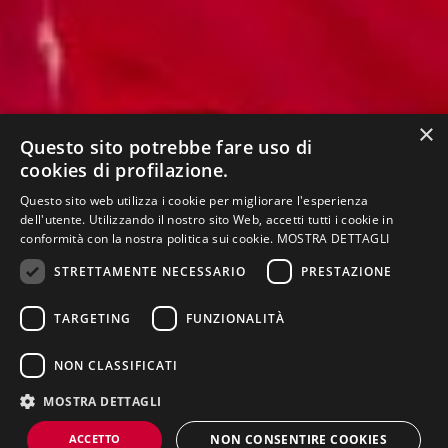
×
Questo sito potrebbe fare uso di
cookies di profilazione.
Questo sito web utilizza i cookie per migliorare l'esperienza
dell'utente. Utilizzando il nostro sito Web, accetti tutti i cookie in
conformità con la nostra politica sui cookie.
MOSTRA DETTAGLI
STRETTAMENTE NECESSARIO
PRESTAZIONE
NELLA PAGINA
TARGETING
FUNZIONALITÀ
Presentazione
Offerta formativa
Piano di studi
NON CLASSIFICATI
Schede
Regolamento
Organizzazione
insegnamenti
didattico
MOSTRA DETTAGLI
ACCETTO
NON CONSENTIRE COOKIES