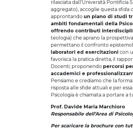
rilasciata dall’Università Pontificia
aggregato), accoglie questa sfida 
approntando
un piano di studi tr
ambiti fondamentali della Psico
offrendo contributi interdiscipli
teologia) che aprano la prospettiva
permettano il confronto epistemolo
laboratori ed esercitazioni
con u
favorisca la pratica diretta, il rapp
Docenti; proponendo
percorsi per
accademici e professionalizzanti 
Pensiamo e crediamo che la formazi
risposta alle sfide attuali e per essa
Psicologia è chiamata a portare a tu
Prof. Davide Maria Marchioro
Responsabile dell’Area di Psicolo
Per scaricare la brochure con tutt