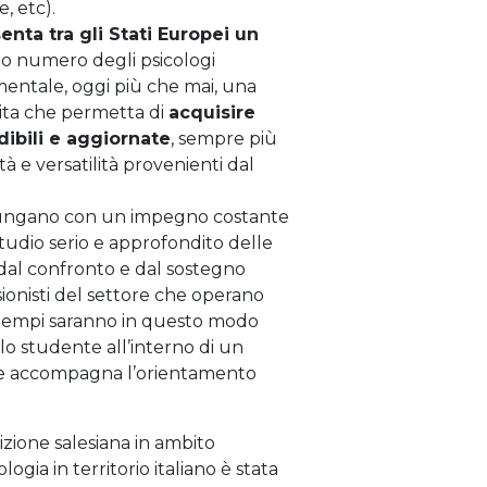
, etc).
enta tra gli Stati Europei un
to numero degli psicologi
mentale, oggi più che mai, una
ta che permetta di
acquisire
ibili e aggiornate
, sempre più
lità e versatilità provenienti dal
ggiungano con un impegno costante
udio serio e approfondito delle
dal confronto e dal sostegno
ionisti del settore che operano
 tempi saranno in questo modo
llo studente all’interno di un
he accompagna l’orientamento
izione salesiana in ambito
logia in territorio italiano è stata