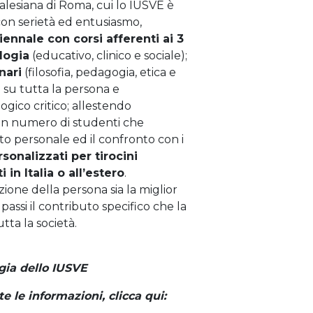
 Salesiana di Roma, cui lo IUSVE è
con serietà ed entusiasmo,
iennale con corsi afferenti ai 3
logia
(educativo, clinico e sociale);
nari
(filosofia, pedagogia, etica e
 su tutta la persona e
gico critico; allestendo
n numero di studenti che
orto personale ed il confronto con i
sonalizzati per tirocini
in Italia o all’estero
.
one della persona sia la miglior
 passi il contributo specifico che la
tta la società.
gia dello IUSVE
e le informazioni, clicca qui: