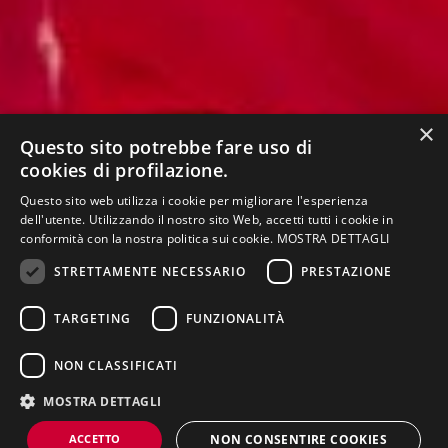
×
Questo sito potrebbe fare uso di
cookies di profilazione.
Questo sito web utilizza i cookie per migliorare l'esperienza
dell'utente. Utilizzando il nostro sito Web, accetti tutti i cookie in
conformità con la nostra politica sui cookie.
MOSTRA DETTAGLI
STRETTAMENTE NECESSARIO
PRESTAZIONE
NELLA PAGINA
TARGETING
FUNZIONALITÀ
Presentazione
Offerta formativa
Piano di studi
NON CLASSIFICATI
Schede
Regolamento
Organizzazione
insegnamenti
didattico
MOSTRA DETTAGLI
ACCETTO
NON CONSENTIRE COOKIES