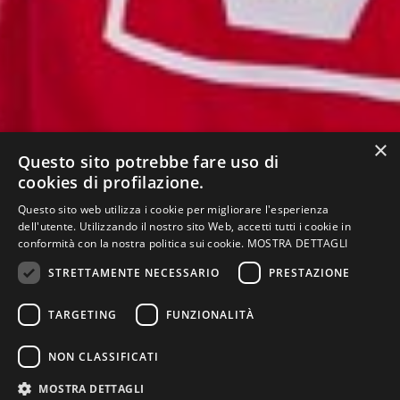
×
Questo sito potrebbe fare uso di
cookies di profilazione.
Questo sito web utilizza i cookie per migliorare l'esperienza
dell'utente. Utilizzando il nostro sito Web, accetti tutti i cookie in
conformità con la nostra politica sui cookie.
MOSTRA DETTAGLI
STRETTAMENTE NECESSARIO
PRESTAZIONE
TARGETING
FUNZIONALITÀ
NELLA PAGINA
Presentazione
Offerta formativa
Piano di studi
NON CLASSIFICATI
Schede
Regolamento
Organizzazione
insegnamenti
didattico
MOSTRA DETTAGLI