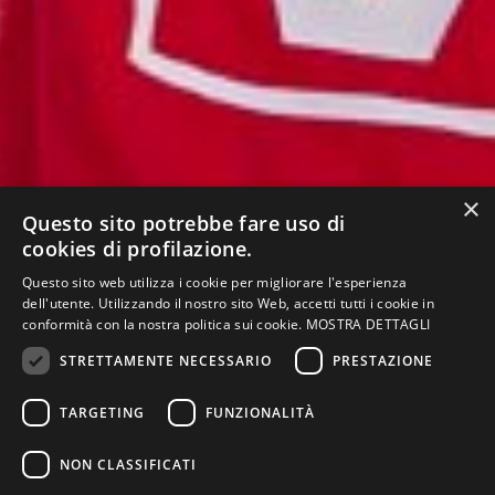
×
Questo sito potrebbe fare uso di
cookies di profilazione.
Questo sito web utilizza i cookie per migliorare l'esperienza
dell'utente. Utilizzando il nostro sito Web, accetti tutti i cookie in
conformità con la nostra politica sui cookie.
MOSTRA DETTAGLI
STRETTAMENTE NECESSARIO
PRESTAZIONE
TARGETING
FUNZIONALITÀ
NELLA PAGINA
Presentazione
Offerta formativa
Piano di studi
NON CLASSIFICATI
Schede
Regolamento
Organizzazione