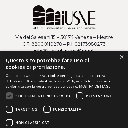
Via dei Salesiani 15 – 30174 Venezia – Mestre
C.F. 82000110278 – P.I. 02173980273
info@iusve.it
iusve
@
pec
.it
×
Questo sito potrebbe fare uso di
COME ARRIVARE AL CAMPUS DI MESTRE
cookies di profilazione.
Questo sito web utilizza i cookie per migliorare l'esperienza
Via Regaste San Zeno 17 – 37123 Verona
dell'utente. Utilizzando il nostro sito Web, accetti tutti i cookie in
C.F. 82000110278 – P.I. 02173980273
conformità con la nostra politica sui cookie.
MOSTRA DETTAGLI
info@iusve.it
iusve
@
pec
.it
STRETTAMENTE NECESSARIO
PRESTAZIONE
COME ARRIVARE AL CAMPUS DI VERONA
TARGETING
FUNZIONALITÀ
NON CLASSIFICATI