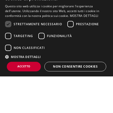
Questo sito web utilizza i cookie per migliorare l'esperienza
SICUREZZA E PRIVACY
dell'utente. Utilizzando il nostro sito Web, accetti tutti i cookie in
conformità con la nostra politica sui cookie.
MOSTRA DETTAGLI
sicurezza
STRETTAMENTE NECESSARIO
PRESTAZIONE
privacy policy
cookies policy
TARGETING
FUNZIONALITÀ
NON CLASSIFICATI
LINK
MOSTRA DETTAGLI
ius-sdb.com
ACCETTO
NON CONSENTIRE COOKIES
unisal.it
iusvegiovaniefuturo.it
iusveducation.it
Strettamente necessario
Prestazione
Targeting
whistleblowing/segnalazione illeciti
Funzionalità
Non classificati
PROGETTO DI FUSIONE TRA ENTI
I cookie strettamente necessari consentono funzionalità del sito Web
principale come l'accesso degli utenti e la gestione dell'account. Il sito Web
Visiona il documento 1
non può essere utilizzato correttamente senza i cookie strettamente