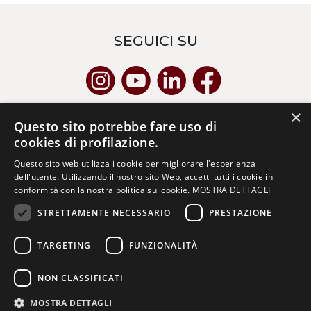
SEGUICI SU
×
SICUREZZA E PRIVACY
Questo sito potrebbe fare uso di
cookies di profilazione.
sicurezza
Questo sito web utilizza i cookie per migliorare l'esperienza
privacy policy
dell'utente. Utilizzando il nostro sito Web, accetti tutti i cookie in
cookies policy
conformità con la nostra politica sui cookie.
MOSTRA DETTAGLI
STRETTAMENTE NECESSARIO
PRESTAZIONE
LINK
TARGETING
FUNZIONALITÀ
ius-sdb.com
NON CLASSIFICATI
unisal.it
MOSTRA DETTAGLI
iusvegiovaniefuturo.it