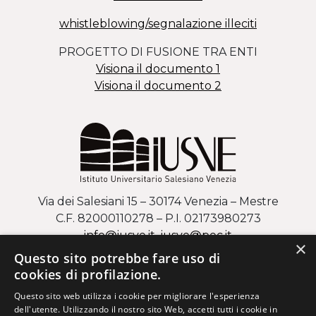
whistleblowing/segnalazione illeciti
PROGETTO DI FUSIONE TRA ENTI
Visiona il documento 1
Visiona il documento 2
Via dei Salesiani 15 – 30174 Venezia – Mestre
C.F. 82000110278 – P.I. 02173980273
info@iusve.it
iusve
@
pec
.it
×
Questo sito potrebbe fare uso di
COME ARRIVARE AL CAMPUS DI MESTRE
cookies di profilazione.
Questo sito web utilizza i cookie per migliorare l'esperienza
Via Regaste San Zeno 17 – 37123 Verona
dell'utente. Utilizzando il nostro sito Web, accetti tutti i cookie in
C.F. 82000110278 – P.I. 02173980273