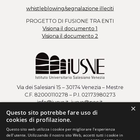
whistleblowing/segnalazione illeciti
PROGETTO DI FUSIONE TRA ENTI
Visiona il documento 1
Visiona il documento 2
Via dei Salesiani 15 – 30174 Venezia – Mestre
C.F. 82000110278 – P.I. 02173980273
info@iusve.it
iusve
@
pec
.it
×
Questo sito potrebbe fare uso di
COME ARRIVARE AL CAMPUS DI MESTRE
cookies di profilazione.
Questo sito web utilizza i cookie per migliorare l'esperienza
Via Regaste San Zeno 17 – 37123 Verona
dell'utente. Utilizzando il nostro sito Web, accetti tutti i cookie in
C.F. 82000110278 – P.I. 02173980273