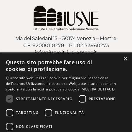
Via dei Salesiani 15 – 30174 Venezia – Mestre
C.F. 82000110278 – P.I. 02173980273
info@iusve.it
iusve
@
pec
.it
×
Questo sito potrebbe fare uso di
COME ARRIVARE AL CAMPUS DI MESTRE
cookies di profilazione.
Questo sito web utilizza i cookie per migliorare l'esperienza
Via Regaste San Zeno 17 – 37123 Verona
dell'utente. Utilizzando il nostro sito Web, accetti tutti i cookie in
C.F. 82000110278 – P.I. 02173980273
conformità con la nostra politica sui cookie.
MOSTRA DETTAGLI
info@iusve.it
iusve
@
pec
.it
STRETTAMENTE NECESSARIO
PRESTAZIONE
COME ARRIVARE AL CAMPUS DI VERONA
TARGETING
FUNZIONALITÀ
NON CLASSIFICATI