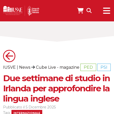
IUSVE
|
News
Cube Live - magazine
PED
PSI
Due settimane di studio in
Irlanda per approfondire la
lingua inglese
Pubblicato il
5 Dicembre 2025
Tag:
INTERNAZIONALE