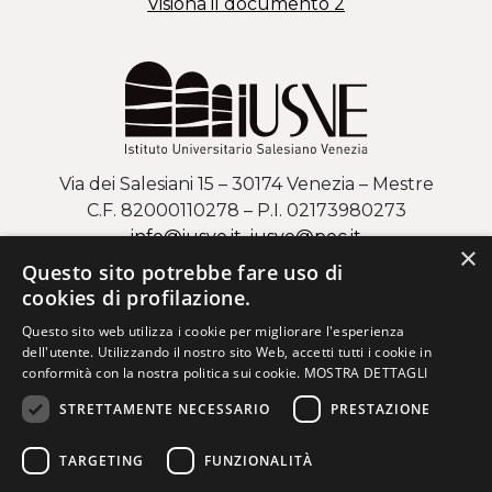
Visiona il documento 2
Via dei Salesiani 15 – 30174 Venezia – Mestre
C.F. 82000110278 – P.I. 02173980273
info@iusve.it
iusve
@
pec
.it
×
Questo sito potrebbe fare uso di
COME ARRIVARE AL CAMPUS DI MESTRE
cookies di profilazione.
Questo sito web utilizza i cookie per migliorare l'esperienza
Via Regaste San Zeno 17 – 37123 Verona
dell'utente. Utilizzando il nostro sito Web, accetti tutti i cookie in
C.F. 82000110278 – P.I. 02173980273
conformità con la nostra politica sui cookie.
MOSTRA DETTAGLI
info@iusve.it
iusve
@
pec
.it
STRETTAMENTE NECESSARIO
PRESTAZIONE
COME ARRIVARE AL CAMPUS DI VERONA
TARGETING
FUNZIONALITÀ