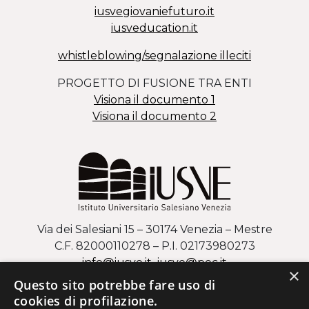
iusvegiovaniefuturo.it
iusveducation.it
whistleblowing/segnalazione illeciti
PROGETTO DI FUSIONE TRA ENTI
Visiona il documento 1
Visiona il documento 2
Via dei Salesiani 15 – 30174 Venezia – Mestre
C.F. 82000110278 – P.I. 02173980273
info@iusve.it
iusve
@
pec
.it
×
Questo sito potrebbe fare uso di
COME ARRIVARE AL CAMPUS DI MESTRE
cookies di profilazione.