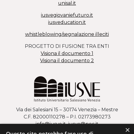
unisal.it
iusvegiovaniefuturo.it
iusveducation.it
whistleblowing/segnalazione illeciti
PROGETTO DI FUSIONE TRA ENTI
Visiona il documento 1
Visiona il documento 2
Via dei Salesiani 15 – 30174 Venezia – Mestre
C.F. 82000110278 – P.I. 02173980273
info@iusve.it
iusve
@
pec
.it
×
Questo sito potrebbe fare uso di