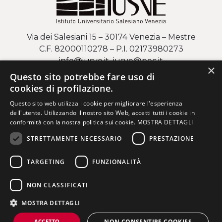
Via dei Salesiani 15 – 30174 Venezia – Mestre
C.F. 82000110278 – P.I. 02173980273
info@iusve.it
iusve
@
pec
.it
×
Questo sito potrebbe fare uso di
COME ARRIVARE AL CAMPUS DI MESTRE
cookies di profilazione.
Questo sito web utilizza i cookie per migliorare l'esperienza
Via Regaste San Zeno 17 – 37123 Verona
dell'utente. Utilizzando il nostro sito Web, accetti tutti i cookie in
C.F. 82000110278 – P.I. 02173980273
conformità con la nostra politica sui cookie.
MOSTRA DETTAGLI
info@iusve.it
iusve
@
pec
.it
STRETTAMENTE NECESSARIO
PRESTAZIONE
COME ARRIVARE AL CAMPUS DI VERONA
TARGETING
FUNZIONALITÀ
NON CLASSIFICATI
MOSTRA DETTAGLI
©2026 Salesiani Don Bosco Mestre - SDBM Via dei Salesiani,
15 Venezia-Mestre | C.F. 82000110278 | P.I. 02173980273 |
ACCETTO
NON CONSENTIRE COOKIES