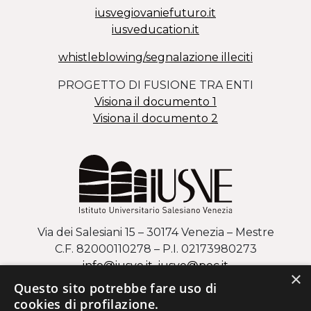
iusvegiovaniefuturo.it
iusveducation.it
whistleblowing/segnalazione illeciti
PROGETTO DI FUSIONE TRA ENTI
Visiona il documento 1
Visiona il documento 2
Via dei Salesiani 15 – 30174 Venezia – Mestre
C.F. 82000110278 – P.I. 02173980273
info@iusve.it
iusve
@
pec
.it
×
Questo sito potrebbe fare uso di
COME ARRIVARE AL CAMPUS DI MESTRE
cookies di profilazione.