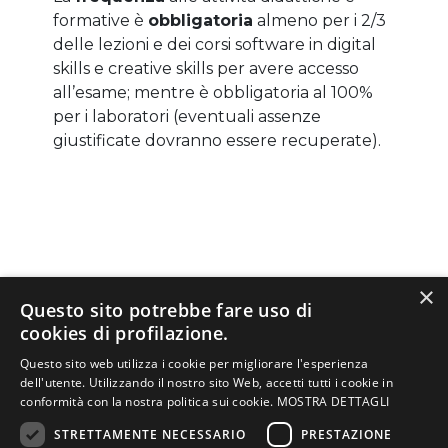
formative è
obbligatoria
almeno per i 2/3
delle lezioni e dei corsi software in digital
skills e creative skills per avere accesso
all’esame; mentre è obbligatoria al 100%
per i laboratori (eventuali assenze
giustificate dovranno essere recuperate).
PIANO DI STUDI
×
Questo sito potrebbe fare uso di
cookies di profilazione.
Le lezioni si svolgono nel Campus di
Questo sito web utilizza i cookie per migliorare l'esperienza
Mestre (VE)
oppure nel Campus di
dell'utente. Utilizzando il nostro sito Web, accetti tutti i cookie in
conformità con la nostra politica sui cookie.
MOSTRA DETTAGLI
Verona
dal lunedì al venerdì dalle 9:00
NELLA PAGINA
alle 13:30 per un totale di 25 ore
STRETTAMENTE NECESSARIO
PRESTAZIONE