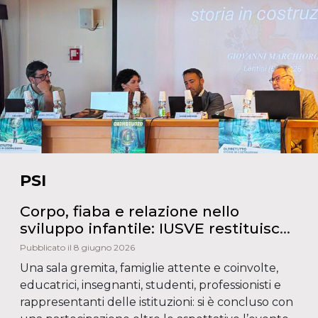
PSI
Corpo, fiaba e relazione nello
sviluppo infantile: IUSVE restituisce
al territorio i risultati del progetto
Pubblicato il 8 giugno 2026
OLTRETUTTO
Una sala gremita, famiglie attente e coinvolte,
educatrici, insegnanti, studenti, professionisti e
rappresentanti delle istituzioni: si è concluso con