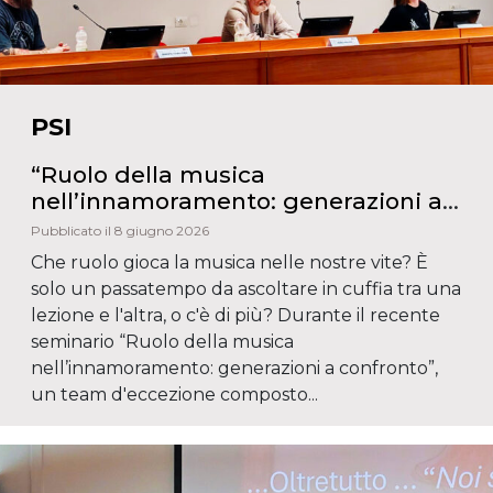
PSI
“Ruolo della musica
nell’innamoramento: generazioni a
confronto”. Musica, emozioni e
Pubblicato il 8 giugno 2026
identità nel convegno IUSVE
Che ruolo gioca la musica nelle nostre vite? È
solo un passatempo da ascoltare in cuffia tra una
lezione e l'altra, o c'è di più? Durante il recente
seminario “Ruolo della musica
nell’innamoramento: generazioni a confronto”,
un team d'eccezione composto...