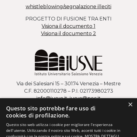
whistleblowing/segnalazione illeciti
PROGETTO DI FUSIONE TRA ENTI
Visiona il documento 1
Visiona il documento 2
Via dei Salesiani 15 – 30174 Venezia – Mestre
C.F. 82000110278 – P.I. 02173980273
info@iusve.it
iusve
@
pec
.it
×
Questo sito potrebbe fare uso di
COME ARRIVARE AL CAMPUS DI MESTRE
cookies di profilazione.
Questo sito web utilizza i cookie per migliorare l'esperienza
Via Regaste San Zeno 17 – 37123 Verona
dell'utente. Utilizzando il nostro sito Web, accetti tutti i cookie in
C.F. 82000110278 – P.I. 02173980273
conformità con la nostra politica sui cookie.
MOSTRA DETTAGLI