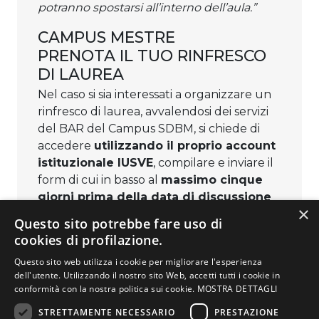
potranno spostarsi all’interno dell’aula.”
CAMPUS MESTRE
PRENOTA IL TUO RINFRESCO
DI LAUREA
Nel caso si sia interessati a organizzare un
rinfresco di laurea, avvalendosi dei servizi
del BAR del Campus SDBM, si chiede di
accedere
utilizzando il proprio account
istituzionale IUSVE
, compilare e inviare il
form di cui in basso al
massimo cinque
giorni prima della data di discussione
×
di tesi
.
Questo sito potrebbe fare uso di
cookies di profilazione.
Compila il form di
Questo sito web utilizza i cookie per migliorare l'esperienza
dell'utente. Utilizzando il nostro sito Web, accetti tutti i cookie in
prenotazione
conformità con la nostra politica sui cookie.
MOSTRA DETTAGLI
PSICOLOGIA
STRETTAMENTE NECESSARIO
PRESTAZIONE
Prova Pratica
Organigramma di