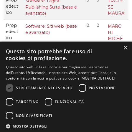
Software: Digital
TROLE
edeut
Publishing Suite (base e
SE
ico
avanzato)
MAURA
Prop
0
0
Software: Siti web (base
MARC
edeut
e avanzato)
HI
ico
MICHE
LE
×
Questo sito potrebbe fare uso di
Prop
0
0
cookies di profilazione.
Software: Cinema4D
PIOVE
edeut
(base e avanzato)
SAN
Questo sito web utilizza i cookie per migliorare l'esperienza
ico
ANDRE
dell'utente. Utilizzando il nostro sito Web, accetti tutti i cookie in
A
conformità con la nostra politica sui cookie.
MOSTRA DETTAGLI
NELLA PAGINA
STRETTAMENTE NECESSARIO
PRESTAZIONE
Obbli
4
2
Pedagogia generale
ADAM
gatori
OLI
Presentazione del
Struttura, lezioni,
Piano di studi
corso di laurea
attività pratiche
o
MATTE
TARGETING
FUNZIONALITÀ
Schede
O
Titolo di studio
Sbocchi lavorativi
insegnamenti
NON CLASSIFICATI
Regolamento
Obbli
4
2
Etica e deontologia
VILLA
didattico
gatori
MOSTRA DETTAGLI
MARIA