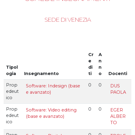
SEDE DI VENEZIA
Cr
A
e
n
Tipol
di
n
ogia
Insegnamento
ti
o
Docenti
Prop
0
0
Software: Indesign (base
DUS
edeut
e avanzato)
PAOLA
ico
Prop
0
0
Software: Video editing
EGER
edeut
(base e avanzato)
ALBER
ico
TO
Prop
0
0