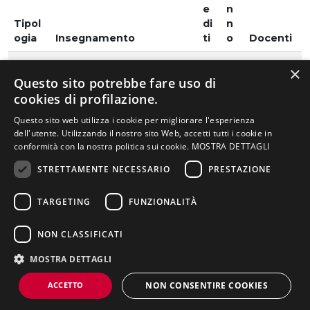
e
n
Tipol
di
n
ogia
Insegnamento
ti
o
Docenti
Prop
0
0
Software: Indesign (base
DUS
×
edeut
Questo sito potrebbe fare uso di
e avanzato)
PAOLA
ico
cookies di profilazione.
Prop
0
0
Questo sito web utilizza i cookie per migliorare l'esperienza
Software: Video editing
ROSSE
dell'utente. Utilizzando il nostro sito Web, accetti tutti i cookie in
edeut
(base e avanzato)
TTI
conformità con la nostra politica sui cookie.
MOSTRA DETTAGLI
ico
CLAUD
NELLA PAGINA
IO
STRETTAMENTE NECESSARIO
PRESTAZIONE
Presentazione del
Struttura, lezioni,
Piano di studi
Prop
0
0
Software: Digital
TROLE
corso di laurea
attività pratiche
TARGETING
FUNZIONALITÀ
edeut
Publishing Suite (base e
SE
Schede
Titolo di studio
Sbocchi lavorativi
ico
insegnamenti
avanzato)
MAURA
NON CLASSIFICATI
Regolamento
didattico
Prop
0
0
Software: Siti web (base
MARC
MOSTRA DETTAGLI
edeut
e avanzato)
HI
ico
MICHE
ACCETTO
NON CONSENTIRE COOKIES
LE