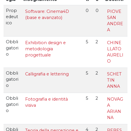
Prop
0
0
Software: Cinema4D
PIOVE
edeut
(base e avanzato)
SAN
ico
ANDRE
A
Obbli
5
2
Exhibition design e
CHINE
gatori
metodologia
LLATO
o
progettuale
AURELI
O
Obbli
5
2
Calligrafia e lettering
SCHET
gatori
TIN
o
ANNA
Obbli
5
2
Fotografia e identità
NOVAG
gatori
visiva
A
o
ARIAN
NA
Obbli
4
2
Teoria della percezione e
REBES