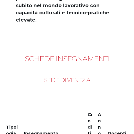
subito nel mondo lavorativo con
capacità culturali e tecnico-pratiche
elevate.
SCHEDE INSEGNAMENTI
SEDE DI VENEZIA
Cr
A
e
n
Tipol
di
n
ogia
Insegnamento
ti
o
Docenti