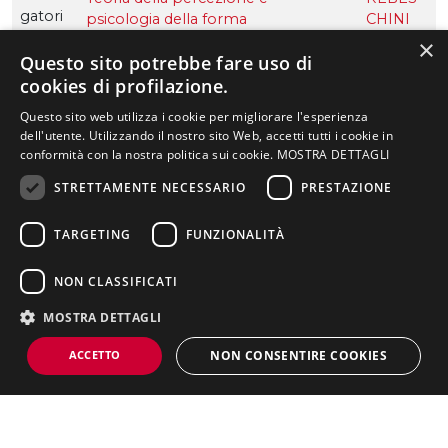
gatori
psicologia della forma
CHINI
o
ANNA
×
Questo sito potrebbe fare uso di
Obbli
5
2
cookies di profilazione.
Web design e identità
BARBA
gatori
dinamica
TO
Questo sito web utilizza i cookie per migliorare l'esperienza
o
ANDRE
dell'utente. Utilizzando il nostro sito Web, accetti tutti i cookie in
A
conformità con la nostra politica sui cookie.
MOSTRA DETTAGLI
,
NELLA PAGINA
STRETTAMENTE NECESSARIO
PRESTAZIONE
BARBA
Presentazione del
Struttura, lezioni,
TO
Piano di studi
corso di laurea
attività pratiche
TARGETING
FUNZIONALITÀ
DAVID
Schede
E
Titolo di studio
Sbocchi lavorativi
insegnamenti
NON CLASSIFICATI
Regolamento
Obbli
4
2
Laboratorio di Exhibition
CHINE
didattico
MOSTRA DETTAGLI
gatori
design
LLATO
o
AURELI
ACCETTO
NON CONSENTIRE COOKIES
O
Obbli
4
2
Laboratorio di Web
BARBA
gatori
design e identità
TO
Strettamente necessario
Prestazione
Targeting
o