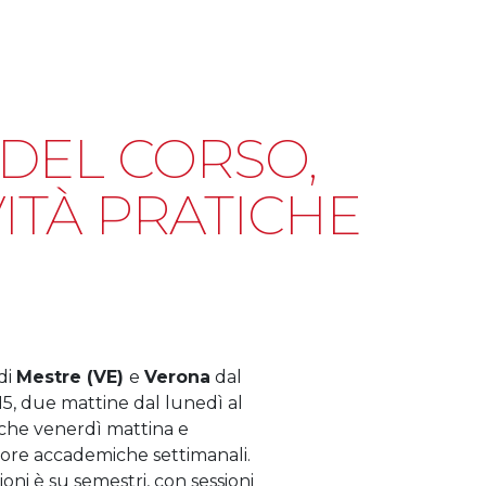
DEL CORSO,
VITÀ PRATICHE
di
Mestre (VE)
e
Verona
dal
:15, due mattine dal lunedì al
alche venerdì mattina e
 ore accademiche settimanali.
oni è su semestri, con sessioni