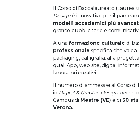
Il Corso di Baccalaureato (Laurea t
Design
è innovativo per il panorama 
modelli accademici più avanzat
grafico pubblicitario e comunicativ
A una
formazione culturale
di ba
professionale
specifica che va dai p
packaging, calligrafia, alla progetta
quali App, web site, digital informa
laboratori creativi.
Il numero di ammessi/e al Corso di
in
Digital & Graphic Design
per ogn
Campus di
Mestre (VE)
e di
50 stu
Verona.