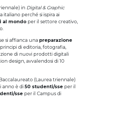
riennale) in
Digital & Graphic
italiano perché si ispira ai
i al mondo
per il settore creativo,
o.
se si affianca una
preparazione
rincipi di editoria, fotografia,
zione di nuovi prodotti digitali
tion design, avvalendosi di 10
 Baccalaureato (Laurea triennale)
i anno è di
50 studenti/sse
per il
denti/sse
per il Campus di